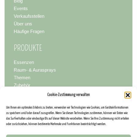
Blog
Events
Verkaufsstellen
Über uns
Häufige Fragen
PRODUKTE
Essenzen
Raum- & Aurasprays
Themen
Zubehör
Cookie-Zustimmung verwalten
PARTNER WERDEN
Um Ihnen ein optimales Erlebnis zu bieten, verwenden wir Technologien wie Cookies, um Geräteinformationen
zu speichern und/oder darauf zuzugreifen. Wenn Sie diesen Technologien zustimmen, können wir Daten wie
Berater/in werden
das Surfverhalten oder eindeutige IDs auf dieser Website verarbeiten. Wenn Sie Ihre Zustimmung nicht erteilen
Händler/in werden
oder zurückziehen, können bestimmte Merkmale und Funktionen beeinträchtigt werden.